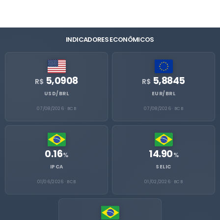
INDICADORES ECONÔMICOS
5,0908
5,8845
R$
R$
USD/BRL
EUR/BRL
07/08/2026 · BCB
07/08/2026 · BCB
0.16
14.90
%
%
IPCA
SELIC
01/06/2026 · BCB
01/02/2026 · BCB