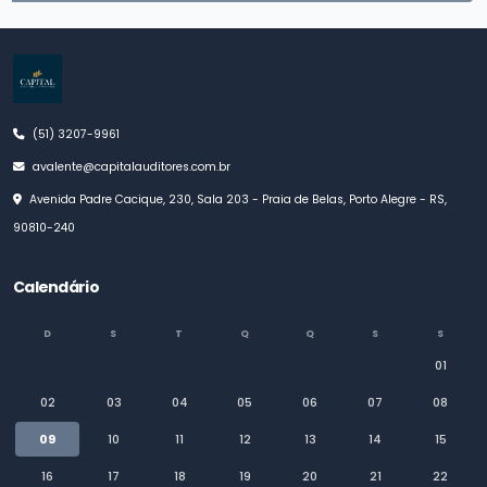
(51) 3207-9961
avalente@capitalauditores.com.br
Avenida Padre Cacique, 230, Sala 203 - Praia de Belas, Porto Alegre - RS,
90810-240
Calendário
D
S
T
Q
Q
S
S
01
02
03
04
05
06
07
08
09
10
11
12
13
14
15
16
17
18
19
20
21
22