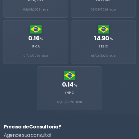
USD/BRL
EUR/BRL
06/08/2026 · BCB
06/08/2026 · BCB
0.16
14.90
%
%
IPCA
SELIC
01/06/2026 · BCB
01/02/2026 · BCB
0.14
%
INPC
01/06/2026 · BCB
Precisa de Consultoria?
Agende sua consulta!