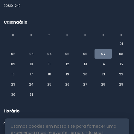
90810-240
Calendário
D
S
T
Q
Q
S
S
01
02
03
04
05
06
07
08
09
10
11
12
13
14
15
16
17
18
19
20
21
22
23
24
25
26
27
28
29
30
31
Horário
Segunda a Sexta 08:00 as 18:00
Usamos cookies em nosso site para fornecer uma
experiência mais relevante, lembrando suas