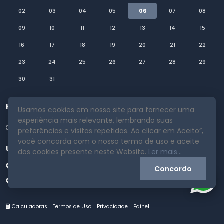
02
03
04
05
06
07
08
09
10
11
12
13
14
15
16
17
18
19
20
21
22
23
24
25
26
27
28
29
30
31
Horário
Usamos cookies em nosso site para fornecer uma
experiência mais relevante, lembrando suas
Segunda a Sexta 08:00 as 18:00
preferências e visitas repetidas. Ao clicar em Aceito”,
você concorda com o nosso termo de uso e aceite
Unidades
dos cookies presente neste Website.
Ler mais...
Porto Alegre - RS
Concordo
Rio de Janeiro - RJ
Calculadoras
Termos de Uso
Privacidade
Painel