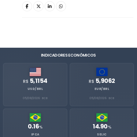
INDICADORES ECONÔMICOS
5,1154
5,9062
R$
R$
USD/BRL
EUR/BRL
05/08/2026 · BCB
05/08/2026 · BCB
0.16
14.90
%
%
IPCA
SELIC