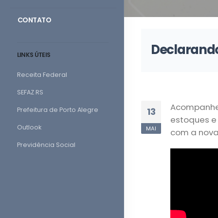
CONTATO
Declarando
LINKS ÚTEIS
Receita Federal
SEFAZ RS
Acompanhe n
Prefeitura de Porto Alegre
13
estoques e 
Outlook
MAI
com a nova 
Previdência Social