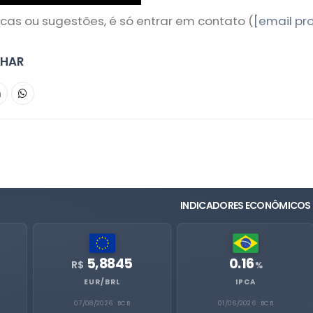
íticas ou sugestões, é só entrar em contato (
[email pr
LHAR
INDICADORES ECONÔMICOS
5,8845
0.16
R$
%
EUR/BRL
IPCA
07/08/2026 · BCB
01/06/2026 · BCB