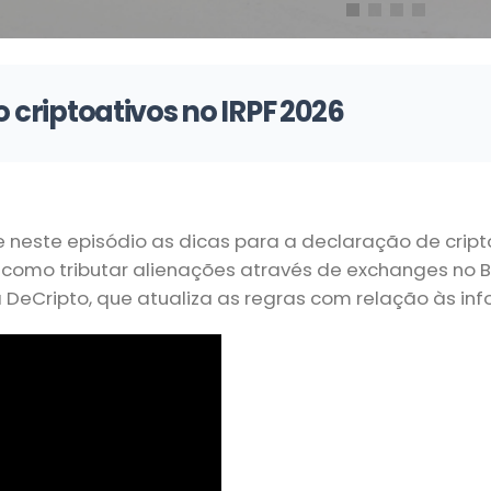
 criptoativos no IRPF 2026
este episódio as dicas para a declaração de cripto
como tributar alienações através de exchanges no B
DeCripto, que atualiza as regras com relação às in