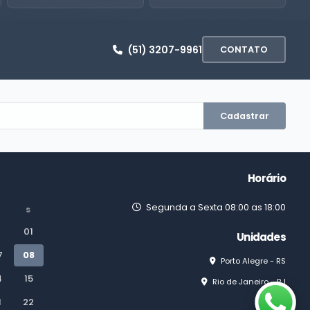
(51) 3207-9961
CONTATO
Cadastrar
Horário
Segunda a Sexta 08:00 as 18:00
S
01
Unidades
7
08
Porto Alegre - RS
4
15
Rio de Janeiro - RJ
1
22