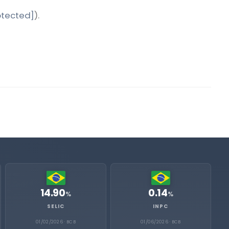
otected]
).
14.90
0.14
%
%
SELIC
INPC
01/02/2026 · BCB
01/06/2026 · BCB