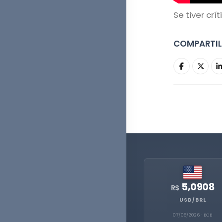
Se tiver cr
COMPARTI
5,0908
R$
USD/BRL
07/08/2026 · BCB