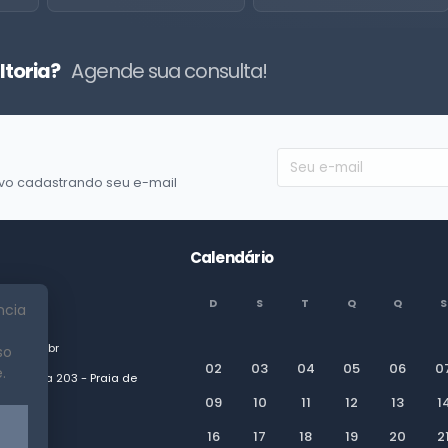
ltoria?
Agende sua consulta!
vo cadastrando seu e-mail
Calendário
D
S
T
Q
Q
S
ncia
res.com.br
so
02
03
04
05
06
0
.
30, Sala 203 - Praia de
09
10
11
12
13
1
0810-240
16
17
18
19
20
2