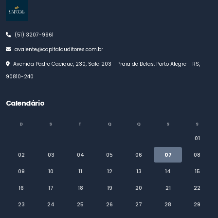
(51) 3207-9961
avalente@capitalauditores.com.br
Avenida Padre Cacique, 230, Sala 203 - Praia de Belas, Porto Alegre - RS,
90810-240
Calendário
D
S
T
Q
Q
S
S
01
02
03
04
05
06
07
08
09
10
11
12
13
14
15
16
17
18
19
20
21
22
23
24
25
26
27
28
29