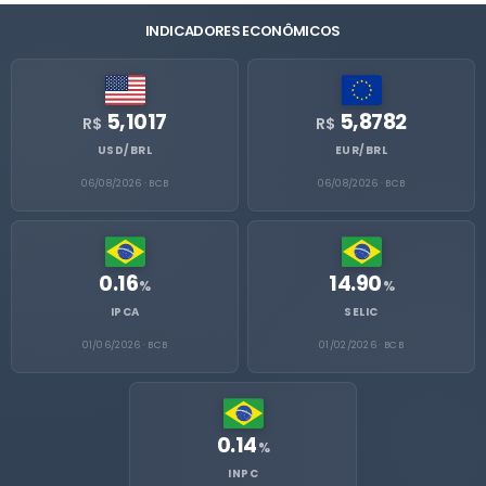
INDICADORES ECONÔMICOS
5,1017
5,8782
R$
R$
USD/BRL
EUR/BRL
06/08/2026 · BCB
06/08/2026 · BCB
0.16
14.90
%
%
IPCA
SELIC
01/06/2026 · BCB
01/02/2026 · BCB
0.14
%
INPC