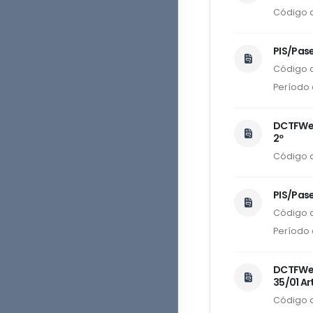
Código 
PIS/Pas
Código d
Período 
DCTFWeb 
2º
Código d
PIS/Pase
Código d
Período 
DCTFWeb 
35/01 Art
Código d