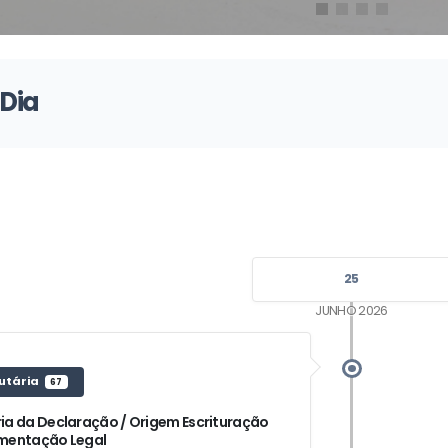
 Dia
25
JUNHO 2026
utária
67
ia da Declaração / Origem Escrituração
mentação Legal