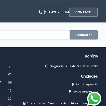
(51) 3207-9961
CONTATO
Cadastrar
Horário
Segunda a Sexta 08:00 as 18:00
S
01
Unidades
7
08
Porto Alegre - RS
4
15
Rio de Janeiro - RJ
1
22
Calculadoras
Termos de Uso
Privacidade
Painel