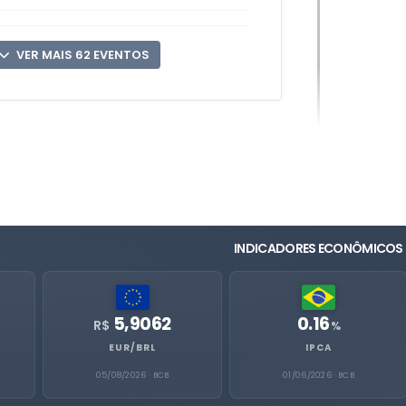
VER MAIS 62 EVENTOS
INDICADORES ECONÔMICOS
5,9062
0.16
R$
%
EUR/BRL
IPCA
05/08/2026 · BCB
01/06/2026 · BCB