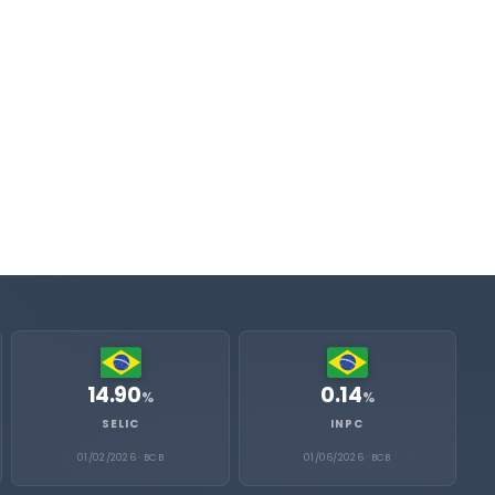
14.90
0.14
%
%
SELIC
INPC
01/02/2026 · BCB
01/06/2026 · BCB