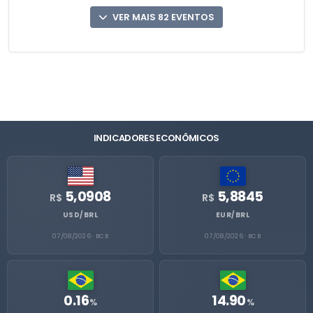
VER MAIS 82 EVENTOS
INDICADORES ECONÔMICOS
5,0908
5,8845
R$
R$
USD/BRL
EUR/BRL
07/08/2026 · BCB
07/08/2026 · BCB
0.16
14.90
%
%