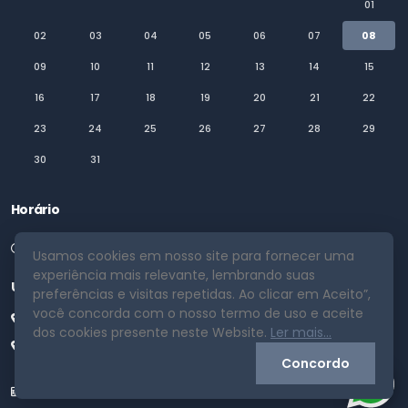
01
02
03
04
05
06
07
08
09
10
11
12
13
14
15
16
17
18
19
20
21
22
23
24
25
26
27
28
29
30
31
Horário
Segunda a Sexta 08:00 as 18:00
Usamos cookies em nosso site para fornecer uma
experiência mais relevante, lembrando suas
Unidades
preferências e visitas repetidas. Ao clicar em Aceito”,
você concorda com o nosso termo de uso e aceite
Porto Alegre - RS
dos cookies presente neste Website.
Ler mais...
Rio de Janeiro - RJ
Concordo
Calculadoras
Termos de Uso
Privacidade
Painel