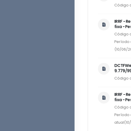
Código 
IRRF - R
fixa - P
Código d
Período 
(10/06/2
DCTFWeb 
9.779/99
Código d
IRRF - R
fixa - P
Código d
Período 
atual(10