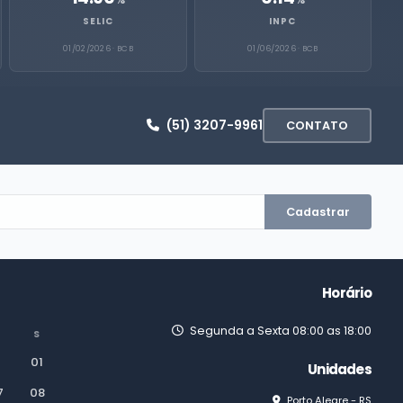
SELIC
INPC
01/02/2026 · BCB
01/06/2026 · BCB
(51) 3207-9961
CONTATO
Cadastrar
Horário
Segunda a Sexta 08:00 as 18:00
S
01
Unidades
7
08
Porto Alegre - RS