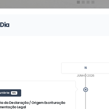
 Dia
15
JUNHO 2026
utária
105
ia da Declaração / Origem Escrituração
mentação Legal