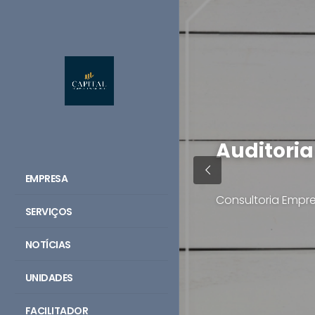
Auditori
EMPRESA
Consultoria Empre
SERVIÇOS
NOTÍCIAS
UNIDADES
FACILITADOR