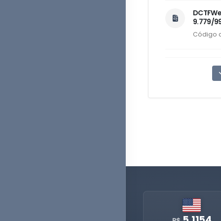
DCTFWeb 
9.779/99
Código d
5,1154
R$