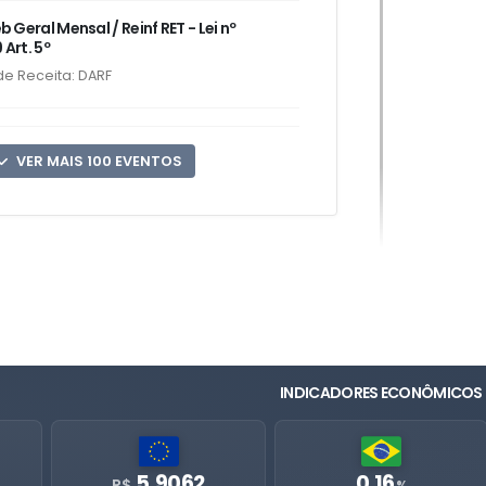
Geral Mensal / Reinf RET - Lei nº
 Art. 5º
e Receita: DARF
VER MAIS 100 EVENTOS
INDICADORES ECONÔMICOS
5,9062
0.16
R$
%