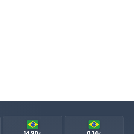
14.90
0.14
%
%