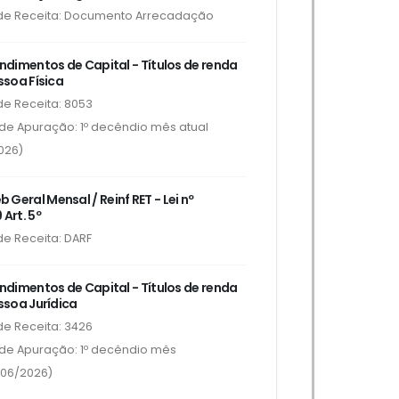
de Receita: Documento Arrecadação
endimentos de Capital - Títulos de renda
essoa Física
e Receita: 8053
de Apuração: 1º decêndio mês atual
026)
Geral Mensal / Reinf RET - Lei nº
 Art. 5º
e Receita: DARF
endimentos de Capital - Títulos de renda
essoa Jurídica
e Receita: 3426
de Apuração: 1º decêndio mês
/06/2026)